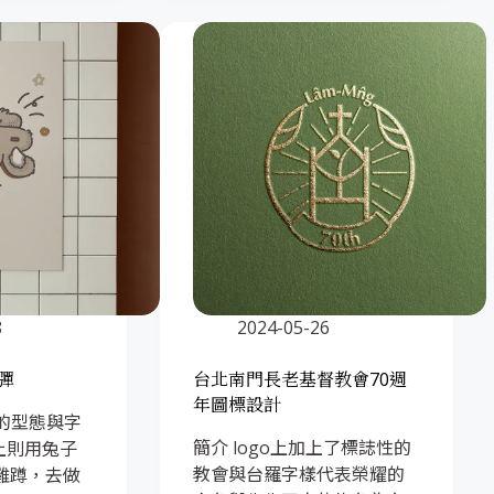
8
2024-05-26
彈
台北南門長老基督教會70週
年圖標設計
的型態與字
簡介 logo上加上了標誌性的
上則用兔子
教會與台羅字樣代表榮耀的
雞蹲，去做