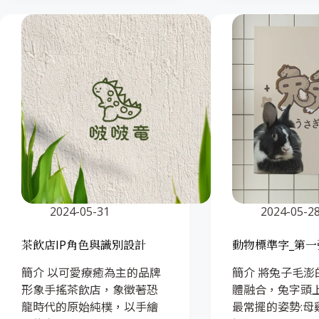
2024-05-31
2024-05-2
茶飲店IP角色與識別設計
動物標準字_第一
簡介 以可愛療癒為主的品牌
簡介 將兔子毛澎
形象手搖茶飲店，象徵著恐
體融合，兔字頭
龍時代的原始純樸，以手繪
最常擺的姿勢:母