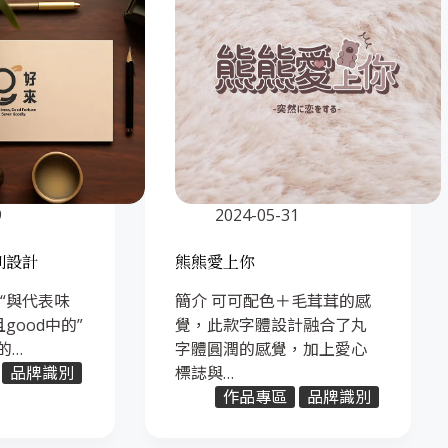
9
2024-05-31
別設計
熊熊愛上你
好“與代表味
簡介 可可配色＋毛茸茸的感
good中的”
覺，此款字體設計融合了丸
的…
字體圓潤的感覺，加上愛心
品牌識別
標誌與…
作品專區
品牌識別