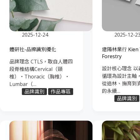
2025-12-24
2025-12-2
體研社-品牌識別優化
建陽林業行 Kien 
Forestry
品牌理念 CTLS，取自人體四
設計核心理念 以
段脊椎結構Cervical（頸
循環為設計主軸
椎）・Thoracic（胸椎）・
從造林、撫育到
Lumbar（…
的永續…
品牌識別
作品專區
品牌識別