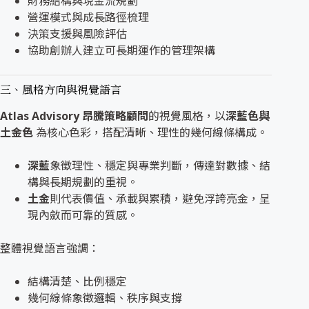
財務結構與現金流規劃
營運模式與成長路徑梳理
決策支援與風險評估
協助創辦人建立可長期運作的管理架構
三、風格方向與視覺語言
Atlas Advisory 昂騰策略顧問
的視覺風格，以
深藍色與
土金色
為核心色彩，搭配清晰、理性的幾何線條構成。
深藍
象徵理性、穩定與專業判斷，傳達對數據、結
構與長期規劃的重視。
土金
則代表價值、承載與累積，避免浮誇亮金，呈
現內斂而可靠的質感。
整體視覺語言強調：
結構清楚、比例穩定
幾何線條象徵邏輯、秩序與支撐