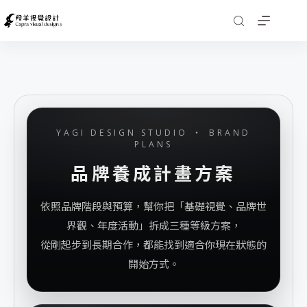
YAGI DESIGN STUDIO ・ BRAND
PLANS
品牌養成計畫方案
依照品牌階段與預算，幫你把「基礎視覺、品牌世
界觀、年度活動」拆成三種等級方案，
從剛起步到長期合作，都能找到適合你現在狀態的
開始方式。